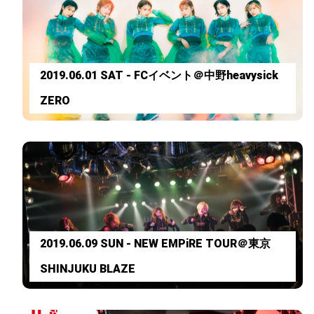
2019.06.01 SAT - FCイベント＠中野heavysick
ZERO
2019.06.09 SUN - NEW EMPiRE TOUR＠東京
SHINJUKU BLAZE