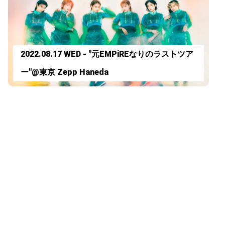
2022.08.17 WED - "元EMPiREなりのラストツア
ー"@東京 Zepp Haneda